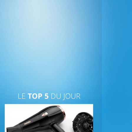
LE
TOP 5
DU JOUR