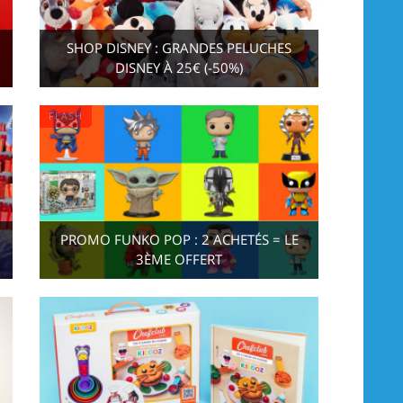
SHOP DISNEY : GRANDES PELUCHES
DISNEY À 25€ (-50%)
FLASH
PROMO FUNKO POP : 2 ACHETÉS = LE
3ÈME OFFERT