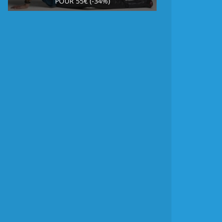
POUR 55€ (-34%)