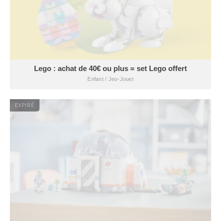
Lego : achat de 40€ ou plus = set Lego offert
Enfant / Jeu-Jouet
EXPIRÉ