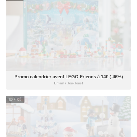
Promo calendrier avent LEGO Friends à 14€ (-46%)
Enfant / Jeu-Jouet
EXPIRÉ