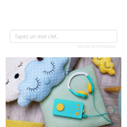
RECHERCHE PAR MARQUE