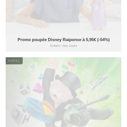
Promo poupée Disney Raiponce à 5,95€ (-54%)
Enfant / Jeu-Jouet
EXPIRÉ