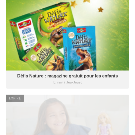
Défis Nature : magazine gratuit pour les enfants
Enfant / Jeu-Jouet
EXPIRÉ