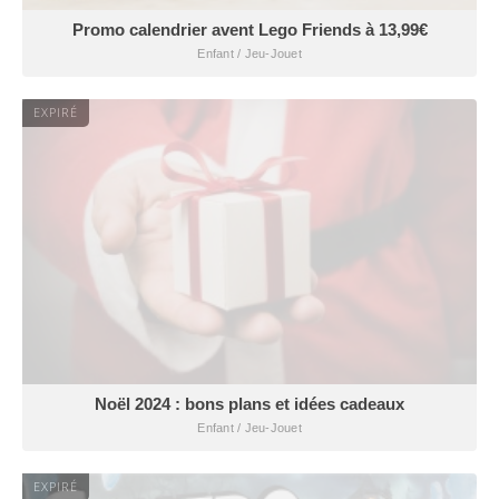
Promo calendrier avent Lego Friends à 13,99€
Enfant / Jeu-Jouet
EXPIRÉ
Noël 2024 : bons plans et idées cadeaux
Enfant / Jeu-Jouet
EXPIRÉ