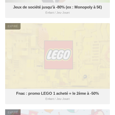
Jeux de société jusqu'à -80% (ex : Monopoly à 5€)
Enfant / Jeu-Jouet
EXPIRÉ
Fnac : promo LEGO 1 acheté = le 2ème à -50%
Enfant / Jeu-Jouet
EXPIRÉ