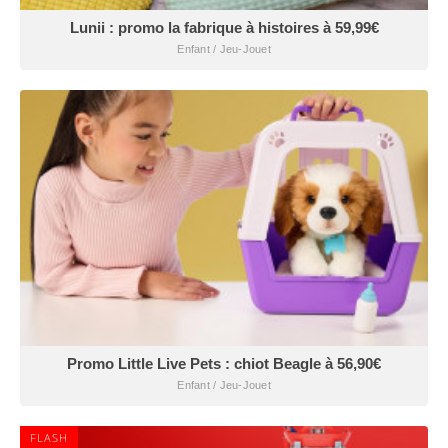
Lunii : promo la fabrique à histoires à 59,99€
Enfant / Jeu-Jouet
Promo Little Live Pets : chiot Beagle à 56,90€
Enfant / Jeu-Jouet
FLASH