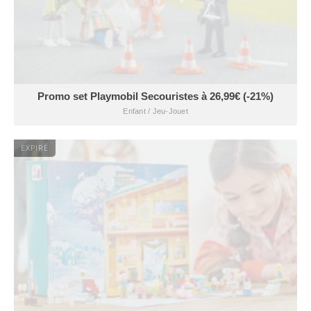
Promo set Playmobil Secouristes à 26,99€ (-21%)
Enfant / Jeu-Jouet
EXPIRÉ