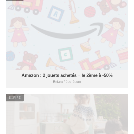
Amazon : 2 jouets achetés = le 2ème à -50%
Enfant / Jeu-Jouet
EXPIRÉ