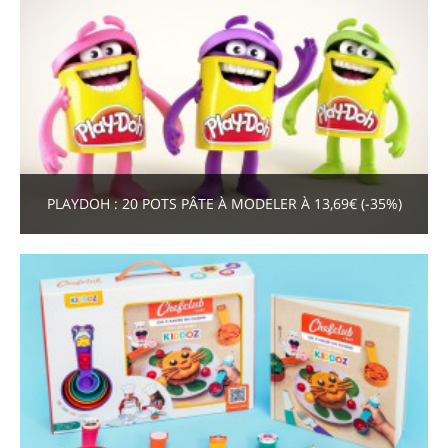
PLAYDOH : 20 POTS PÂTE À MODELER À 13,69€ (-35%)