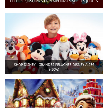
LECLERC : JUSQU'À 50% REMBOURSÉS SUR LES JOUETS
SHOP DISNEY : GRANDES PELUCHES DISNEY À 25€
(-50%)