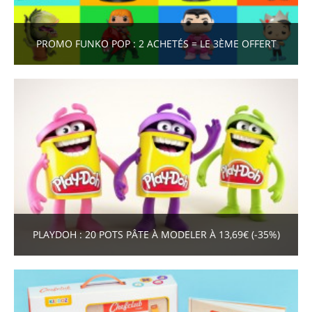
PROMO FUNKO POP : 2 ACHETÉS = LE 3ÈME OFFERT
PLAYDOH : 20 POTS PÂTE À MODELER À 13,69€ (-35%)