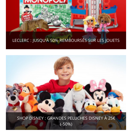
LECLERC : JUSQU'À 50% REMBOURSÉS SUR LES JOUETS
SHOP DISNEY : GRANDES PELUCHES DISNEY À 25€
(-50%)