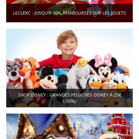
LECLERC : JUSQU'À 50% REMBOURSÉS SUR LES JOUETS
SHOP DISNEY : GRANDES PELUCHES DISNEY À 25€
(-50%)