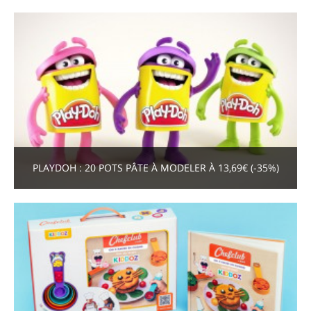
PLAYDOH : 20 POTS PÂTE À MODELER À 13,69€ (-35%)