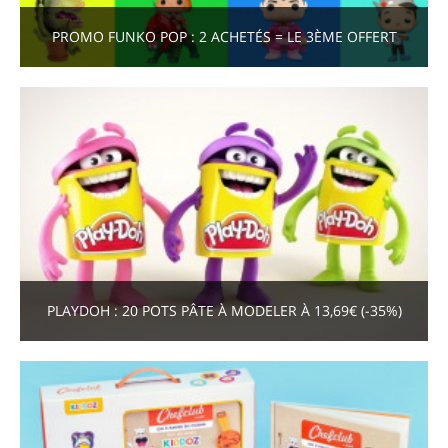
PROMO FUNKO POP : 2 ACHETÉS = LE 3ÈME OFFERT
PLAYDOH : 20 POTS PÂTE À MODELER À 13,69€ (-35%)