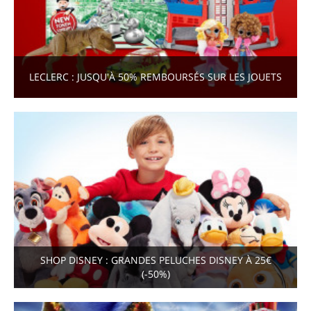
LECLERC : JUSQU'À 50% REMBOURSÉS SUR LES JOUETS
SHOP DISNEY : GRANDES PELUCHES DISNEY À 25€
(-50%)