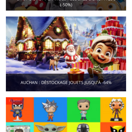
(-50%)
AUCHAN : DÉSTOCKAGE JOUETS JUSQU'À -64%
FLASH