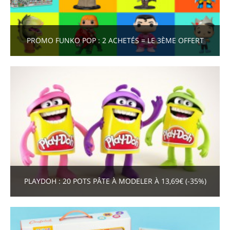
PROMO FUNKO POP : 2 ACHETÉS = LE 3ÈME OFFERT
PLAYDOH : 20 POTS PÂTE À MODELER À 13,69€ (-35%)