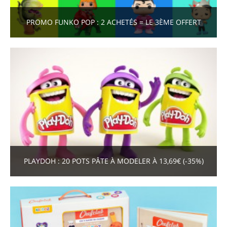
PROMO FUNKO POP : 2 ACHETÉS = LE 3ÈME OFFERT
PLAYDOH : 20 POTS PÂTE À MODELER À 13,69€ (-35%)