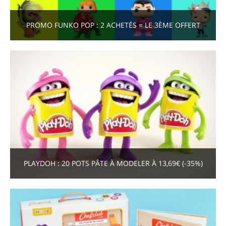
PROMO FUNKO POP : 2 ACHETÉS = LE 3ÈME OFFERT
PLAYDOH : 20 POTS PÂTE À MODELER À 13,69€ (-35%)