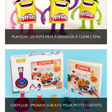
PLAYDOH : 20 POTS PÂTE À MODELER À 13,69€ (-35%)
CHEFCLUB : PROMOS SUR KITS POUR PETITS CUISTOTS