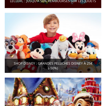
LECLERC : JUSQU'À 50% REMBOURSÉS SUR LES JOUETS
SHOP DISNEY : GRANDES PELUCHES DISNEY À 25€
(-50%)