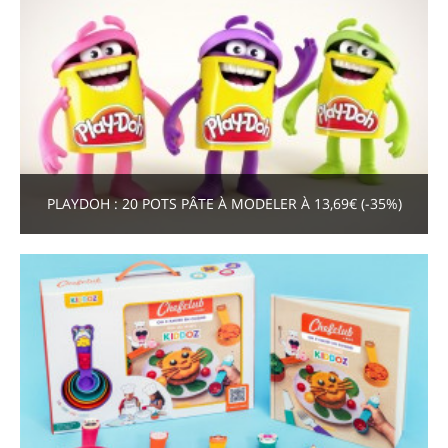
PLAYDOH : 20 POTS PÂTE À MODELER À 13,69€ (-35%)