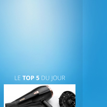
LE
TOP 5
DU JOUR