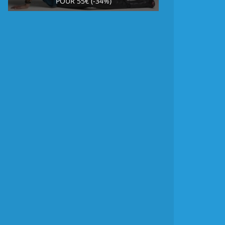
POUR 55€ (-34%)