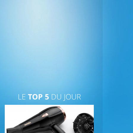
LE
TOP 5
DU JOUR