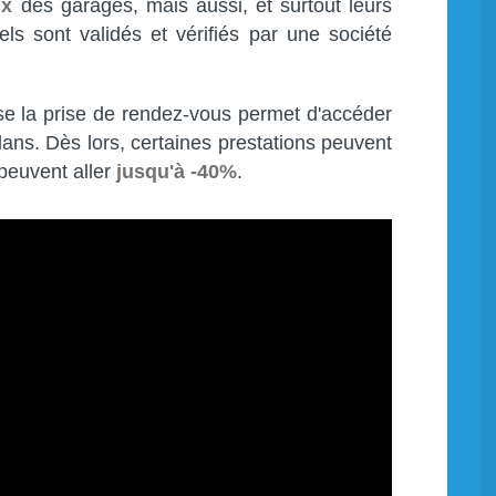
ix
des garages, mais aussi, et surtout leurs
ls sont validés et vérifiés par une société
ise la prise de rendez-vous permet d'accéder
lans. Dès lors, certaines prestations peuvent
 peuvent aller
jusqu'à -40%
.