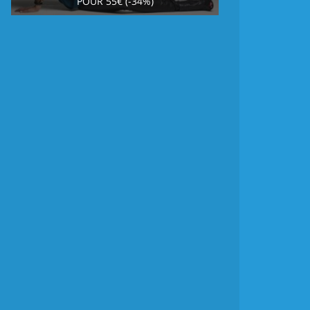
POUR 55€ (-34%)