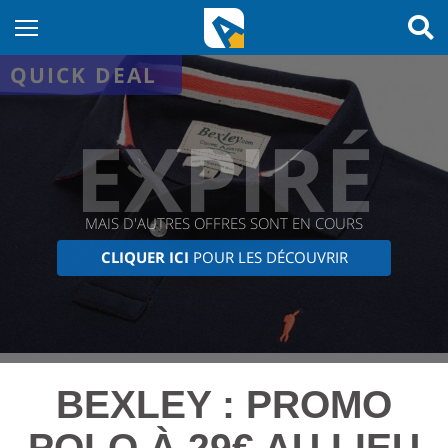
QUICK DEAL
EXPIRÉ
MAIS D'AUTRES OFFRES SONT EN COURS
CLIQUER ICI
POUR LES DÉCOUVRIR
BEXLEY : PROMO
POLO À 29€ AU LIEU