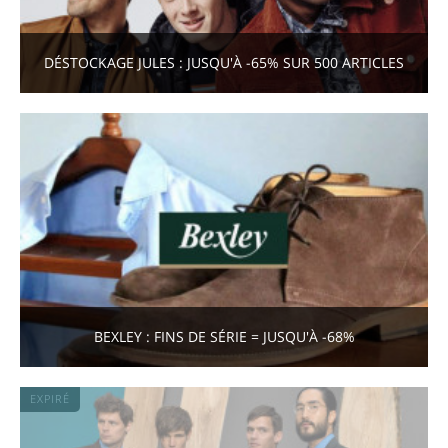
DÉSTOCKAGE JULES : JUSQU'À -65% SUR 500 ARTICLES
BEXLEY : FINS DE SÉRIE = JUSQU'À -68%
EXPIRÉ