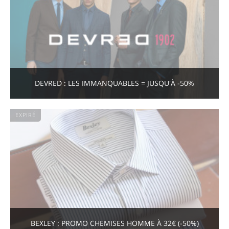
DEVRED : LES IMMANQUABLES = JUSQU'À -50%
EXPIRÉ
BEXLEY : PROMO CHEMISES HOMME À 32€ (-50%)