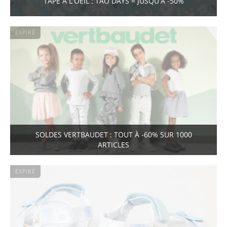
TAPE À L'OEIL : TAO DAYS = JUSQU'À -50%
EXPIRÉ
SOLDES VERTBAUDET : TOUT À -60% SUR 1000
ARTICLES
EXPIRÉ