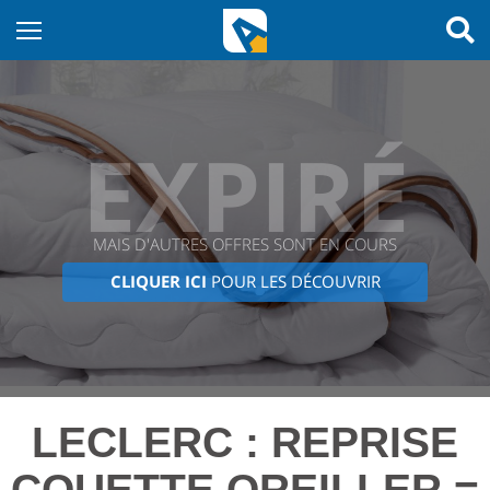
EXPIRÉ
MAIS D'AUTRES OFFRES SONT EN COURS
CLIQUER ICI
POUR LES DÉCOUVRIR
LECLERC : REPRISE
COUETTE OREILLER =