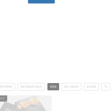
LÉPHONIE
INFORMATIQUE
WEB
JEU-VIDÉO
AUDIO
TV
IRÉ