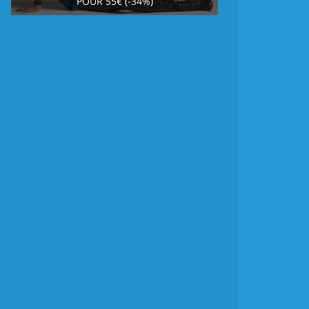
POUR 55€ (-34%)