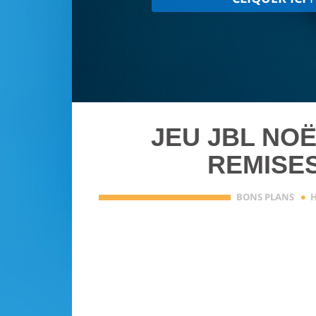
JEU JBL NOË
REMISE
·
BONS PLANS