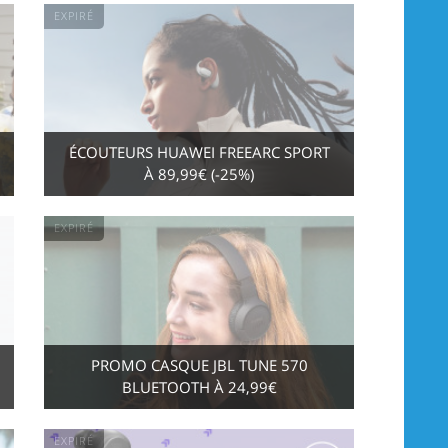
EXPIRÉ
ÉCOUTEURS HUAWEI FREEARC SPORT
À 89,99€ (-25%)
EXPIRÉ
PROMO CASQUE JBL TUNE 570
BLUETOOTH À 24,99€
EXPIRÉ