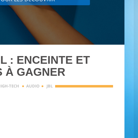
L : ENCEINTE ET
S À GAGNER
·
·
HIGH-TECH
AUDIO
JBL