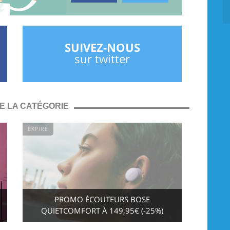
SUIVEZ-NOUS
sur twitter
E LA CATÉGORIE
EXPIRÉ
PROMO ÉCOUTEURS BOSE
QUIETCOMFORT À 149,95€ (-25%)