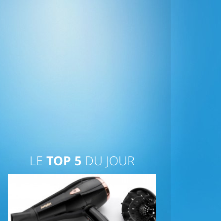
LE
TOP 5
DU JOUR