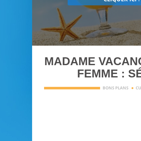
MADAME VACANC
FEMME : S
·
BONS PLANS
CU