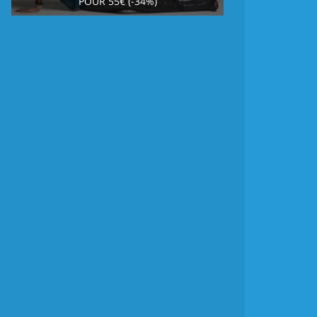
POUR 55€ (-34%)