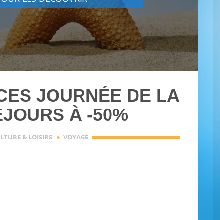
ES JOURNÉE DE LA
ÉJOURS À -50%
·
LTURE & LOISIRS
VOYAGE