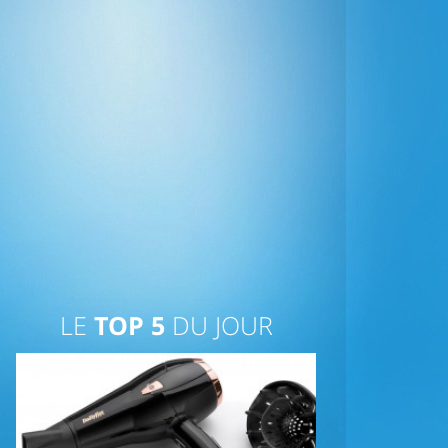
LE
TOP 5
DU JOUR