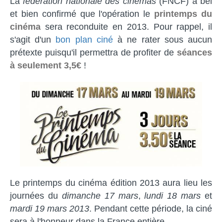
La
fédération nationale des cinémas
(FNCF) a bel
et bien confirmé que l'opération le
printemps du
cinéma
sera reconduite en 2013. Pour rappel, il
s'agit d'un
bon plan ciné
à ne rater sous aucun
prétexte puisqu'il permettra de profiter de
séances
à seulement 3,5€
!
Le printemps du cinéma édition 2013 aura lieu les
journées du
dimanche 17 mars
,
lundi 18 mars
et
mardi 19 mars 2013
. Pendant cette période, la ciné
sera à l'honneur dans la France entière.