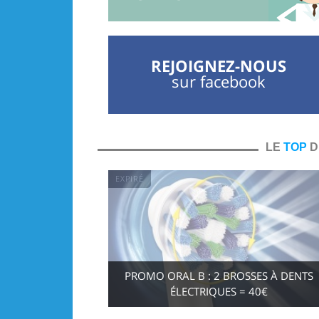
REJOIGNEZ-NOUS
sur facebook
LE
TOP
D
EXPIRÉ
PROMO ORAL B : 2 BROSSES À DENTS
ÉLECTRIQUES = 40€