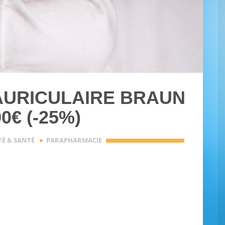
URICULAIRE BRAUN
90€ (-25%)
·
TÉ & SANTÉ
PARAPHARMACIE