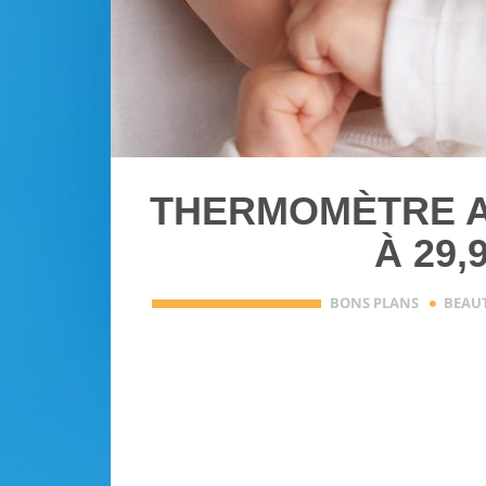
THERMOMÈTRE A
À 29,
·
BONS PLANS
BEAU