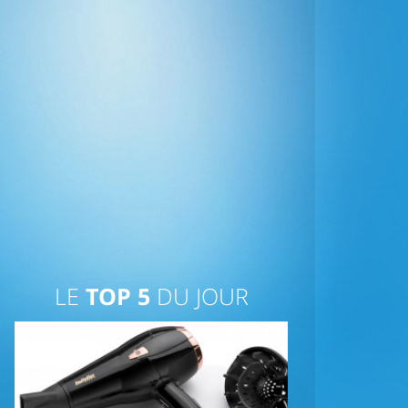
LE
TOP 5
DU JOUR