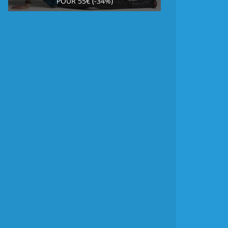
POUR 55€ (-34%)