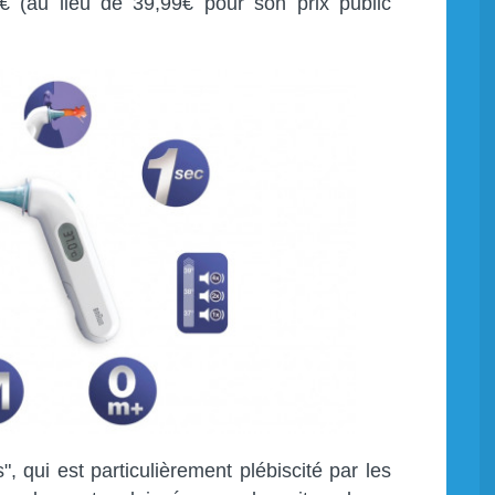
€ (au lieu de 39,99€ pour son prix public
", qui est particulièrement plébiscité par les