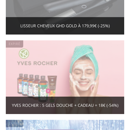
LISSEUR CHEVEUX GHD GOLD À 179,99€ (-25%)
EXPIRÉ
YVES ROCHER : 5 GELS DOUCHE + CADEAU = 18€ (-54%)
EXPIRÉ