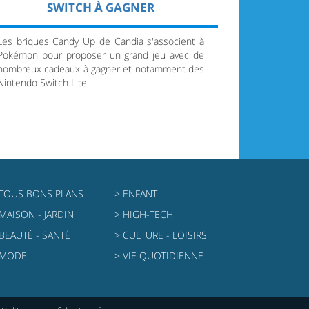
SWITCH À GAGNER
Les briques Candy Up de Candia s'associent à
Pokémon pour proposer un grand jeu avec de
nombreux cadeaux à gagner et notamment des
Nintendo Switch Lite.
 TOUS BONS PLANS
> ENFANT
 MAISON - JARDIN
> HIGH-TECH
 BEAUTÉ - SANTÉ
> CULTURE - LOISIRS
 MODE
> VIE QUOTIDIENNE