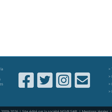
la
>
>
s
res
>
,
>
2009-2026 | Site édité par la société NGVR SARL |
Mentions légales