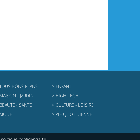
 TOUS BONS PLANS
> ENFANT
 MAISON - JARDIN
> HIGH-TECH
 BEAUTÉ - SANTÉ
> CULTURE - LOISIRS
 MODE
> VIE QUOTIDIENNE
|
Politique confidentialité