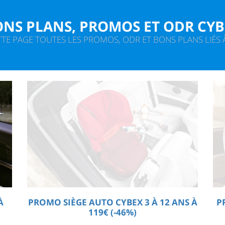
NS PLANS, PROMOS ET ODR CY
TE PAGE TOUTES LES PROMOS, ODR ET BONS PLANS LIÉS 
À
PROMO SIÈGE AUTO CYBEX 3 À 12 ANS À
P
119€ (-46%)