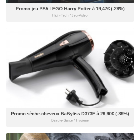
Promo jeu PS5 LEGO Harry Potter à 19,47€ (-28%)
High-Tech / Jeu-Video
Promo sèche-cheveux BaByliss D373E à 29,90€ (-39%)
Beaute-Sante / Hygiene